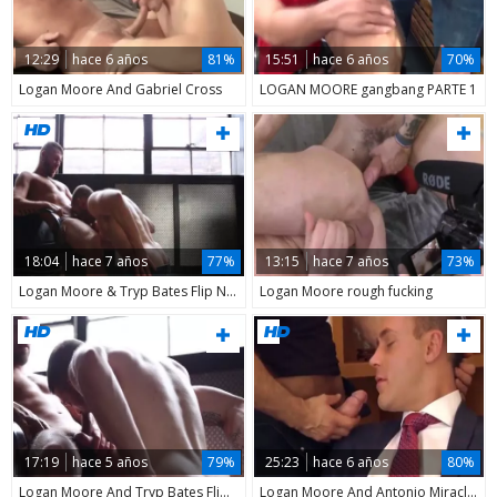
12:29
hace 6 años
81%
15:51
hace 6 años
70%
Logan Moore And Gabriel Cross
LOGAN MOORE gangbang PARTE 1
18:04
hace 7 años
77%
13:15
hace 7 años
73%
Logan Moore & Tryp Bates Flip Nail
Logan Moore rough fucking
17:19
hace 5 años
79%
25:23
hace 6 años
80%
Logan Moore And Tryp Bates Flip poke
Logan Moore And Antonio Miracle (CC)