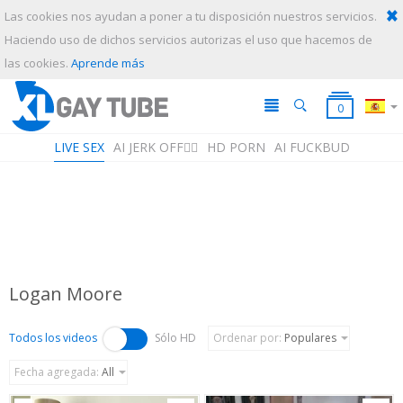
Las cookies nos ayudan a poner a tu disposición nuestros servicios.
Haciendo uso de dichos servicios autorizas el uso que hacemos de
ENVIAR
ANULAR
las cookies.
Aprende más
0
LIVE SEX
AI JERK OFF🏳️‍🌈
HD PORN
AI FUCKBUD
Logan Moore
Lista de Reproducción
Tu lista de reproducción está vacía. Agrega galerías a tu lista de
reproducción haciendo clic en el ícono
de tus videos favoritos.
Todos los videos
Sólo HD
Ordenar por
:
Populares
Fecha agregada
:
All