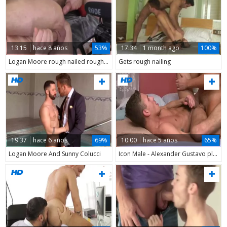
13:15
hace 8 años
53%
17:34
1 month ago
100%
Logan Moore rough nailed rough porn
Gets rough nailing
19:37
hace 6 años
69%
10:00
hace 5 años
65%
Logan Moore And Sunny Colucci
Icon Male - Alexander Gustavo playing with Logan Moore