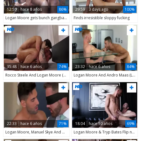
12:50
hace 8 años
86%
29:59
3 days ago
100%
Logan Moore gets bunch gangbanged
Finds irresistible sloppy fucking
35:48
hace 6 años
74%
23:32
hace 6 años
84%
Rocco Steele And Logan Moore (DSRS P1)
Logan Moore And Andro Maas (LDR P4)
22:33
hace 6 años
71%
18:04
hace 10 años
69%
Logan Moore, Manuel Skye And Mick Stallone (SAP)
Logan Moore & Tryp Bates Flip nail