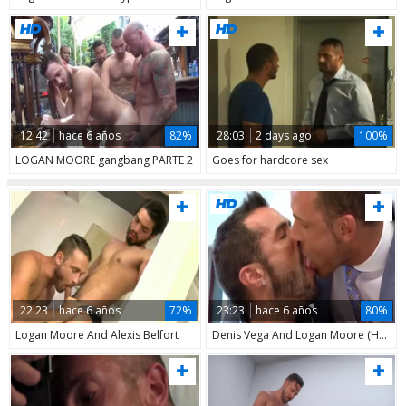
12:42
hace 6 años
82%
28:03
2 days ago
100%
LOGAN MOORE gangbang PARTE 2
Goes for hardcore sex
22:23
hace 6 años
72%
23:23
hace 6 años
80%
Logan Moore And Alexis Belfort
Denis Vega And Logan Moore (HMD)