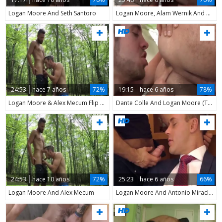
Logan Moore And Seth Santoro
Logan Moore, Alam Wernik And Danny Gunn (TCF P5)
24:53
hace 7 años
72%
19:15
hace 6 años
78%
Logan Moore & Alex Mecum Flip plow
Dante Colle And Logan Moore (TCF)
24:53
hace 10 años
72%
25:23
hace 6 años
66%
Logan Moore And Alex Mecum
Logan Moore And Antonio Miracle (CC)