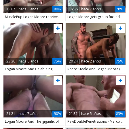
13:07
hace 6 años
80%
15:56
hace 7 años
78%
MusclePup Logan Moore receives bunch team-pounded Barebacked plow
Logan Moore gets group fucked
23:30
hace 6 años
75%
20:24
hace 2 años
75%
Logan Moore And Caleb King
Rocco Steele And Logan Moore (ST P1)
21:21
hace 7 años
90%
21:31
hace 5 años
83%
Logan Moore And The gigantic black penis
RawDoublePenetrations - Marco Milan, Logan Moore & Ivan Gregory