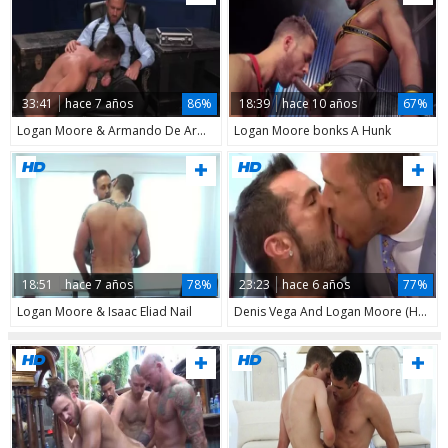
33:41
hace 7 años
86%
18:39
hace 10 años
67%
Logan Moore & Armando De Armas
Logan Moore bonks A Hunk
18:51
hace 7 años
78%
23:23
hace 6 años
77%
Logan Moore & Isaac Eliad Nail
Denis Vega And Logan Moore (HMD)