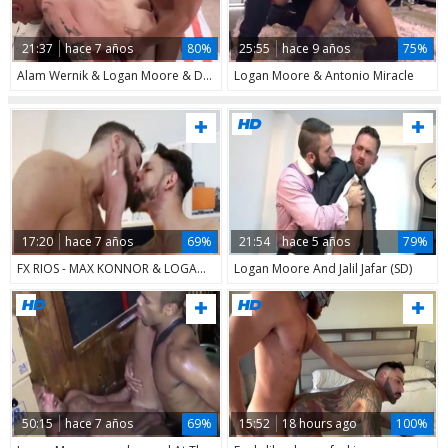
21:37
hace 7 años
80%
25:55
hace 9 años
75%
Alam Wernik & Logan Moore & Danny Gunn
Logan Moore & Antonio Miracle
17:20
hace 7 años
69%
21:54
hace 5 años
79%
FX RIOS - MAX KONNOR & LOGAN MOORE - RFC
Logan Moore And Jalil Jafar (SD)
50:15
hace 7 años
69%
15:52
18 hours ago
100%