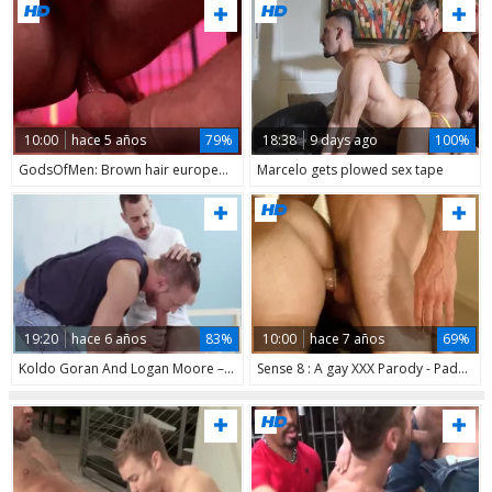
10:00
hace 5 años
79%
18:38
9 days ago
100%
GodsOfMen: Brown hair european Logan Moore loves doggy fucking
Marcelo gets plowed sex tape
19:20
hace 6 años
83%
10:00
hace 7 años
69%
Koldo Goran And Logan Moore – raw Tools
Sense 8 : A gay XXX Parody - Paddy O'Brian & Logan Moore butthole Hump