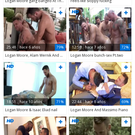
Logan Moore gang banged At The 10-Pounder
Feels like sloppy fucking
25:48
hace 6 años
79%
12:50
hace 7 años
72%
Logan Moore, Alam Wernik And Danny Gunn
Logan Moore bunch-sex Pt.two
18:51
hace 10 años
71%
22:44
hace 8 años
69%
Logan Moore & Isaac Eliad nail
Logan Moore And Massimo Piano