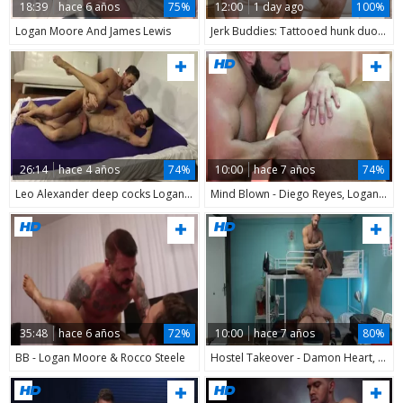
18:39
hace 6 años
75%
12:00
1 day ago
100%
Logan Moore And James Lewis
Jerk Buddies: Tattooed hunk duo in a wild doggy style ride
26:14
hace 4 años
74%
10:00
hace 7 años
74%
Leo Alexander deep cocks Logan Moore unprotected
Mind Blown - Diego Reyes, Logan Moore anal fuck
35:48
hace 6 años
72%
10:00
hace 7 años
80%
BB - Logan Moore & Rocco Steele
Hostel Takeover - Damon Heart, Logan Moore ass bang