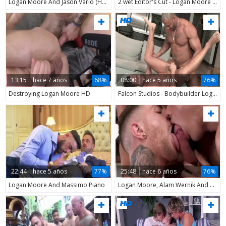
Logan Moore And Jason Vario (HFM P5)
2 wet Editor's Cut - Logan Moore + Hector De Silva
13:15
hace 7 años
68%
08:00
hace 5 años
76%
Destroying Logan Moore HD
Falcon Studios - Bodybuilder Logan Moore nailed by Jason Vario
22:44
hace 5 años
77%
25:48
hace 6 años
76%
Logan Moore And Massimo Piano
Logan Moore, Alam Wernik And Danny Gunn (TCF P5)