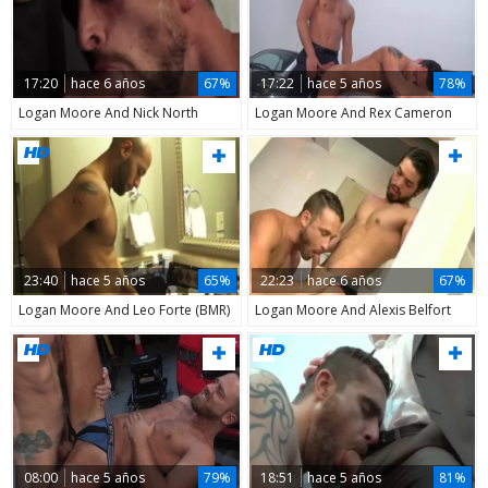
17:20
hace 6 años
67%
17:22
hace 5 años
78%
Logan Moore And Nick North
Logan Moore And Rex Cameron
23:40
hace 5 años
65%
22:23
hace 6 años
67%
Logan Moore And Leo Forte (BMR)
Logan Moore And Alexis Belfort
08:00
hace 5 años
79%
18:51
hace 5 años
81%