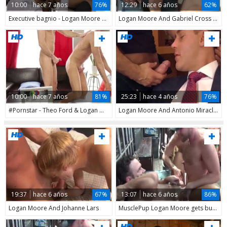
10:00
hace 7 años
76%
12:29
hace 6 años
62%
Executive bagnio - Logan Moore and Abraham Al Malek anal hammer
Logan Moore And Gabriel Cross (HFM P4)
10:00
hace 7 años
81%
25:23
hace 4 años
76%
#Pornstar - Theo Ford & Logan Moore anal Nail
Logan Moore And Antonio Miracle (CC)
19:37
hace 6 años
67%
13:07
hace 6 años
86%
Logan Moore And Johanne Lars
MusclePup Logan Moore gets bunch plowed Barebacked bang