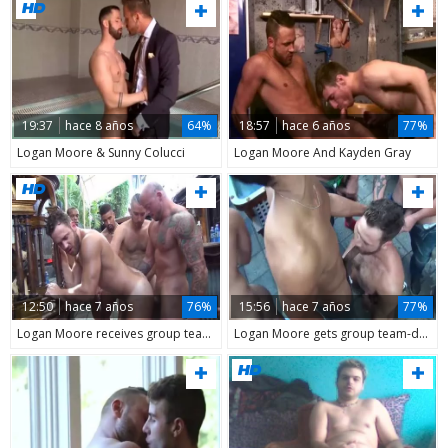
19:37
hace 8 años
64%
18:57
hace 6 años
77%
Logan Moore & Sunny Colucci
Logan Moore And Kayden Gray
12:50
hace 7 años
76%
15:56
hace 7 años
77%
Logan Moore receives group team-nailed – Part 2 (2017)
Logan Moore gets group team-drilled - Part 1 (2017)