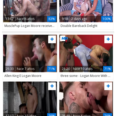
13:07
hace 6 años
83%
9:58
2 days ago
100%
MusclePup Logan Moore receives group gangbanged Barebacked nail
Double Bareback Delight
25:33
hace 7 años
71%
21:20
hace 10 años
71%
Allen King E Logan Moore
three-some - Logan Moore With Roca &a
17:17
hace 10 años
76%
25:48
hace 6 años
76%