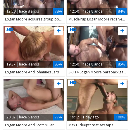
12:50
hace 8 años
78%
12:50
hace 8 años
84%
Logan Moore acquires group poked unprotected Part2
MusclePup Logan Moore receives bunch banged & Barebacked bang
19:37
hace 4 años
85%
12:50
hace 8 años
85%
Logan Moore And Johannes Lars (DFR P2)
3-3 14 Logan Moore bareback gang gangbanged
20:02
hace 6 años
77%
19:12
1 day ago
100%
Logan Moore And Scott Miller
Max D deepthroat sex tape