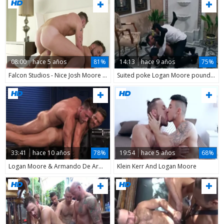
08:00
hace 5 años
81%
14:13
hace 9 años
75%
Falcon Studios - Nice Josh Moore with Logan Moore hard humping
Suited poke Logan Moore pounded By His Employe
33:41
hace 10 años
78%
19:54
hace 5 años
68%
Logan Moore & Armando De Armas plow
Klein Kerr And Logan Moore