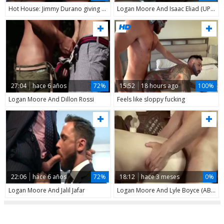
Hot House: Jimmy Durano giving head for Logan Moore uncut dick
Logan Moore And Isaac Eliad (UP4IT)
27:04
hace 6 años
72%
15:52
18 hours ago
100%
Logan Moore And Dillon Rossi
Feels like sloppy fucking
22:06
hace 6 años
72%
18:12
hace 3 meses
0%
Logan Moore And Jalil Jafar
Logan Moore And Lyle Boyce (AB P2)