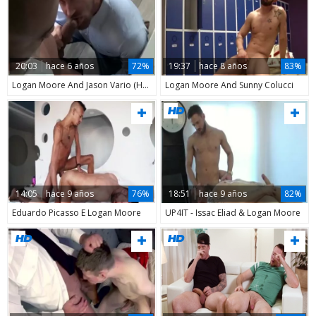
20:03
hace 6 años
72%
19:37
hace 8 años
83%
Logan Moore And Jason Vario (HFM P6)
Logan Moore And Sunny Colucci
14:05
hace 9 años
76%
18:51
hace 9 años
82%
Eduardo Picasso E Logan Moore
UP4IT - Issac Eliad & Logan Moore