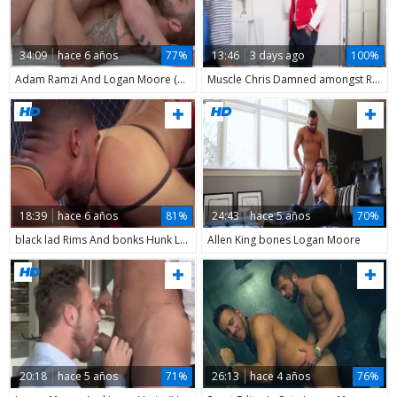
34:09
hace 6 años
77%
13:46
3 days ago
100%
Adam Ramzi And Logan Moore (OTL)
Muscle Chris Damned amongst Robbie Caruso bareback anal fucks
18:39
hace 6 años
81%
24:43
hace 5 años
70%
black lad Rims And bonks Hunk Logan Moore
Allen King bones Logan Moore
20:18
hace 5 años
71%
26:13
hace 4 años
76%