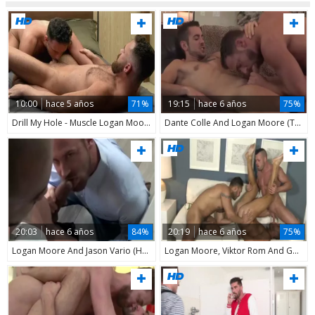
10:00
hace 5 años
71%
19:15
hace 6 años
75%
Drill My Hole - Muscle Logan Moore blowjob licking ass
Dante Colle And Logan Moore (TCF)
20:03
hace 6 años
84%
20:19
hace 6 años
75%
Logan Moore And Jason Vario (HFM P6)
Logan Moore, Viktor Rom And Gabriel Lunna (MM)