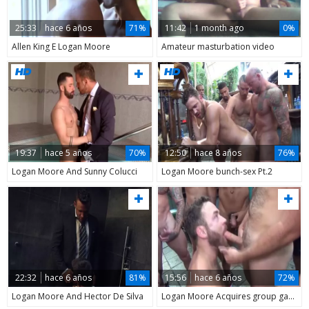
25:33
hace 6 años
71%
11:42
1 month ago
0%
Allen King E Logan Moore
Amateur masturbation video
19:37
hace 5 años
70%
12:50
hace 8 años
76%
Logan Moore And Sunny Colucci
Logan Moore bunch-sex Pt.2
22:32
hace 6 años
81%
15:56
hace 6 años
72%
Logan Moore And Hector De Silva
Logan Moore Acquires group gangbanged