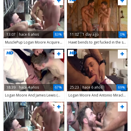
13:07
hace 6 años
83%
11:02
1 day ago
0%
MusclePup Logan Moore Acquires bunch plowed Barebacked poke
Hawt bends to get fucked in the shower
18:39
hace 4 años
67%
25:23
hace 6 años
69%
Logan Moore And James Lewis (OD P4)
Logan Moore And Antonio Miracle (CC)