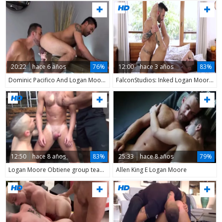
20:22
hace 6 años
76%
12:00
hace 3 años
83%
Dominic Pacifico And Logan Moore
FalconStudios: Inked Logan Moore really likes blowjobs
12:50
hace 8 años
83%
25:33
hace 8 años
79%
Logan Moore Obtiene group team-hammered P.two
Allen King E Logan Moore