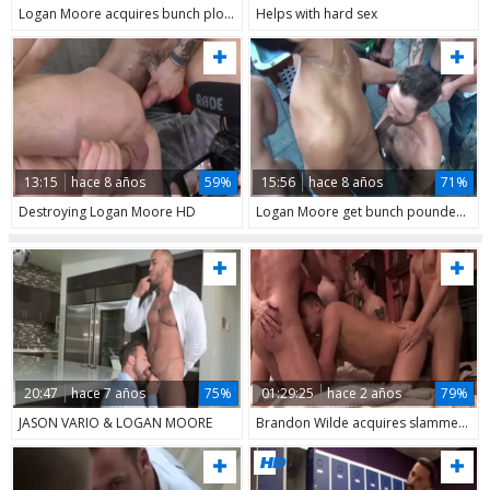
Logan Moore acquires bunch plowed bareback
Helps with hard sex
13:15
hace 8 años
59%
15:56
hace 8 años
71%
Destroying Logan Moore HD
Logan Moore get bunch pounded P.1
20:47
hace 7 años
75%
01:29:25
hace 2 años
79%
JASON VARIO & LOGAN MOORE
Brandon Wilde acquires slammed By Billy Santoro, Jack Hunter, Jaxton Wheeler, Logan Moore And Vadim black