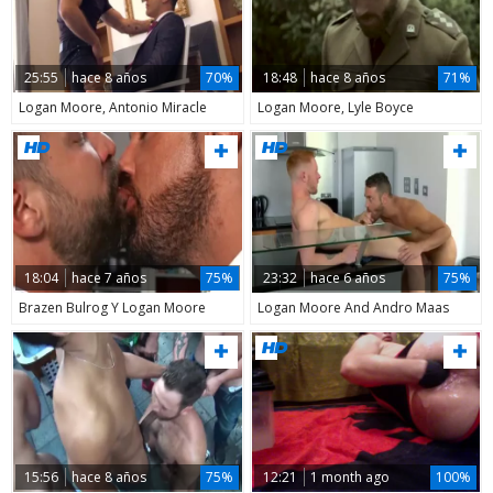
25:55
hace 8 años
70%
18:48
hace 8 años
71%
Logan Moore, Antonio Miracle
Logan Moore, Lyle Boyce
18:04
hace 7 años
75%
23:32
hace 6 años
75%
Brazen Bulrog Y Logan Moore
Logan Moore And Andro Maas
15:56
hace 8 años
75%
12:21
1 month ago
100%