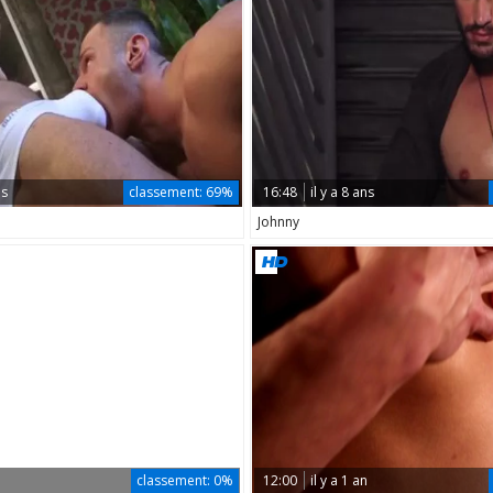
ns
classement:
69%
16:48
il y a 8 ans
Johnny
classement:
0%
12:00
il y a 1 an