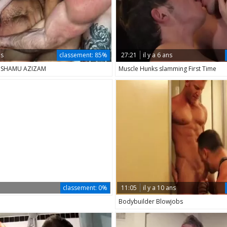
ns
classement:
85%
27:21
il y a 6 ans
& SHAMU AZIZAM
Muscle Hunks slamming First Time
classement:
0%
11:05
il y a 10 ans
Bodybuilder Blowjobs