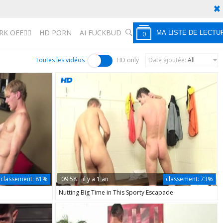
RK OFF🏳️‍🌈
HD PORN
AI FUCKBUD
CHERCHER
MA LISTE DE LECTU
0
Toutes les vidéos
HD only
Date ajoutée
:
All
classement:
81%
09:58
il y a 1 an
classement:
73%
Nutting Big Time in This Sporty Escapade