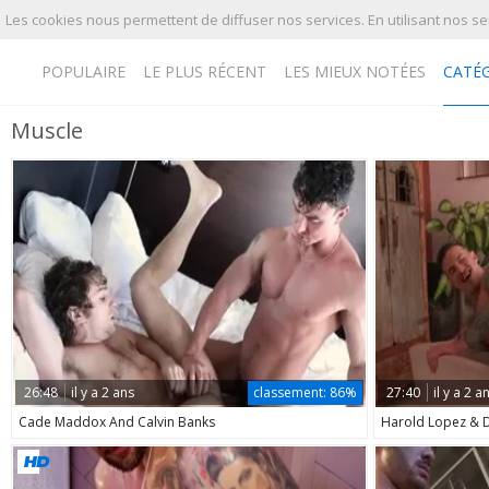
Les cookies nous permettent de diffuser nos services. En utilisant nos ser
POPULAIRE
LE PLUS RÉCENT
LES MIEUX NOTÉES
CATÉ
Muscle
Playlist
Votre playlist est actuellement vide. Ajoutez des galeries à une playlist en c
26:48
il y a 2 ans
classement:
86%
27:40
il y a 2 a
Cade Maddox And Calvin Banks
Harold Lopez & 