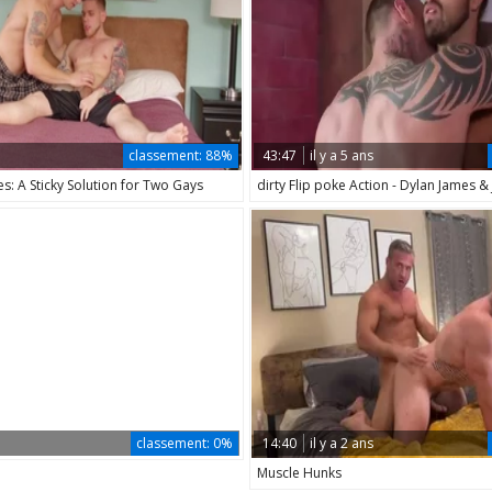
n
classement:
88%
43:47
il y a 5 ans
: A Sticky Solution for Two Gays
dirty Flip poke Action - Dylan James 
classement:
0%
14:40
il y a 2 ans
Muscle Hunks