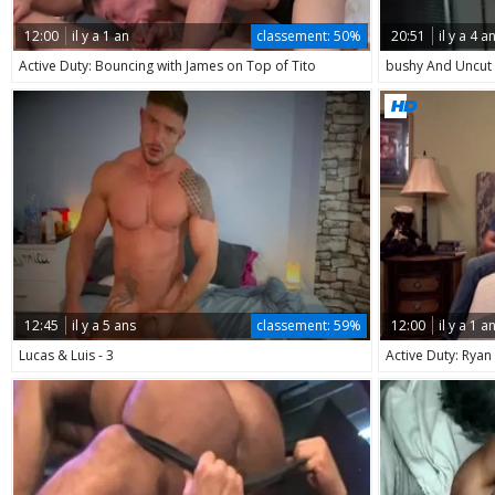
12:00
il y a 1 an
classement:
50%
20:51
il y a 4 a
Active Duty: Bouncing with James on Top of Tito
bushy And Uncut
12:45
il y a 5 ans
classement:
59%
12:00
il y a 1 a
Lucas & Luis - 3
Active Duty: Ryan