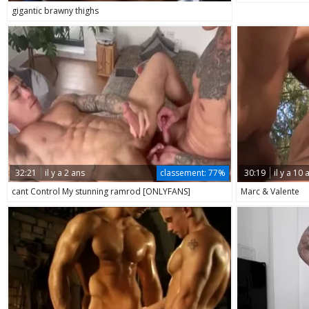
gigantic brawny thighs
32:21
il y a 2 ans
classement:
77%
30:19
il y a 10 
cant Control My stunning ramrod [ONLYFANS]
Marc & Valente