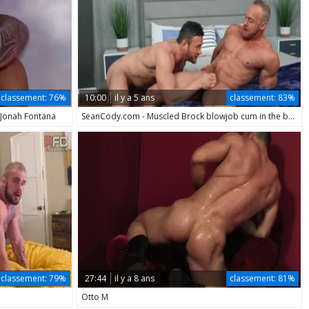
classement:
76%
10:00
il y a 5 ans
classement:
83%
& Jonah Fontana
SeanCody.com - Muscled Brock blowjob cum in the bed
classement:
79%
27:44
il y a 8 ans
classement:
81%
Otto M