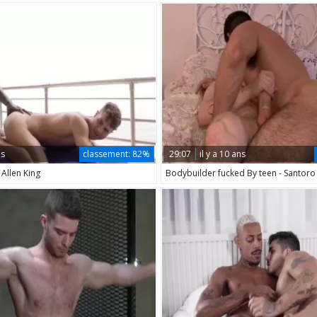
ns
classement:
82%
29:07
il y a 10 ans
Allen King
Bodybuilder fucked By teen - Santoro