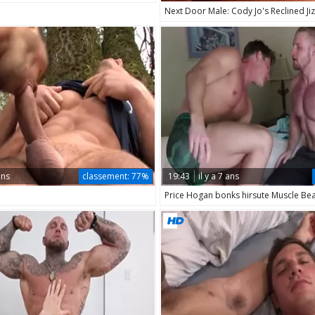
Next Door Male: Cody Jo's Reclined Jiz
ans
classement:
77%
19:43
il y a 7 ans
Price Hogan bonks hirsute Muscle Bea