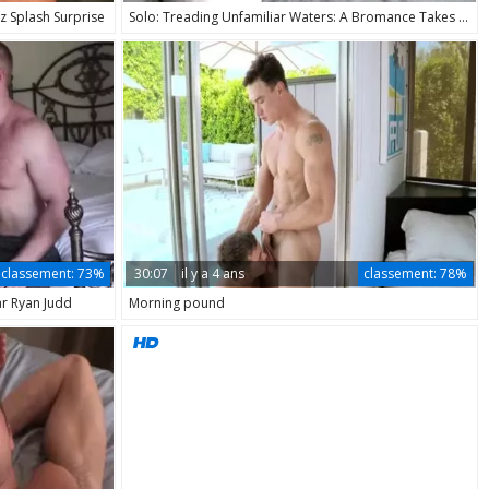
z Splash Surprise
Solo: Treading Unfamiliar Waters: A Bromance Takes a New Turn
classement:
73%
30:07
il y a 4 ans
classement:
78%
r Ryan Judd
Morning pound