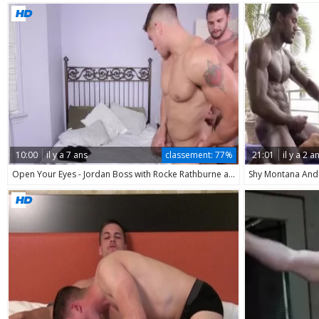
10:00
il y a 7 ans
classement:
77%
21:01
il y a 2 a
Open Your Eyes - Jordan Boss with Rocke Rathburne ace fuck
Shy Montana And 