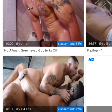
10:00
il y a 1 an
classement:
84%
36:37
il y a 5 a
HotAFmen: Green-eyed God Jerks Off
Flipflop - ?
40:37
il y a 4 ans
classement:
72%