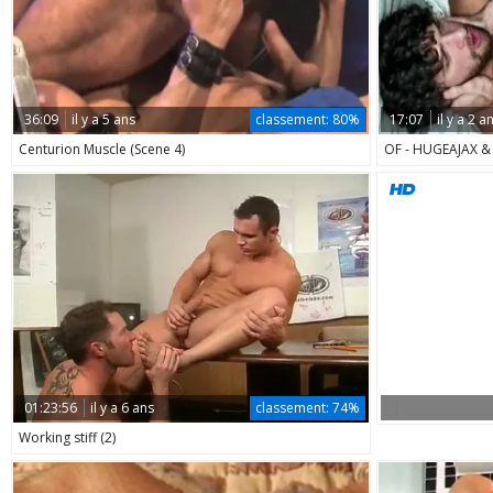
36:09
il y a 5 ans
classement:
80%
17:07
il y a 2 a
Centurion Muscle (Scene 4)
OF - HUGEAJAX 
01:23:56
il y a 6 ans
classement:
74%
Working stiff (2)