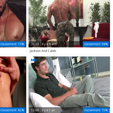
classement:
73%
31:23
il y a 8 ans
classement:
58%
Jackson And Caleb
classement:
82%
12:00
il y a 1 an
classement:
75%