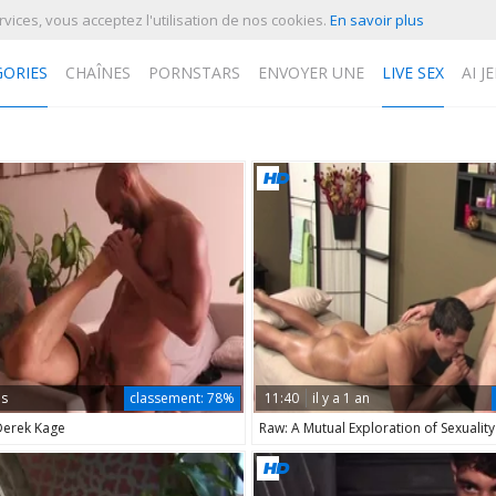
vices, vous acceptez l'utilisation de nos cookies.
En savoir plus
GORIES
CHAÎNES
PORNSTARS
ENVOYER UNE
LIVE SEX
AI JE
liquant sur l'icône sous forme de
dans vos favoris.
ns
classement:
78%
11:40
il y a 1 an
Derek Kage
Raw: A Mutual Exploration of Sexuality