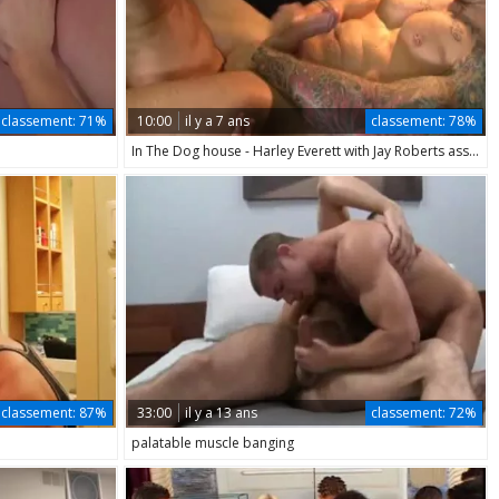
classement:
71%
10:00
il y a 7 ans
classement:
78%
In The Dog house - Harley Everett with Jay Roberts ass Hook up
classement:
87%
33:00
il y a 13 ans
classement:
72%
palatable muscle banging