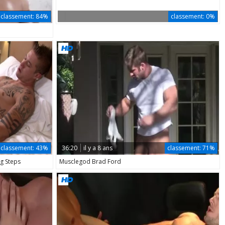
classement:
84%
classement:
0%
classement:
43%
36:20
il y a 8 ans
classement:
71%
ig Steps
Musclegod Brad Ford