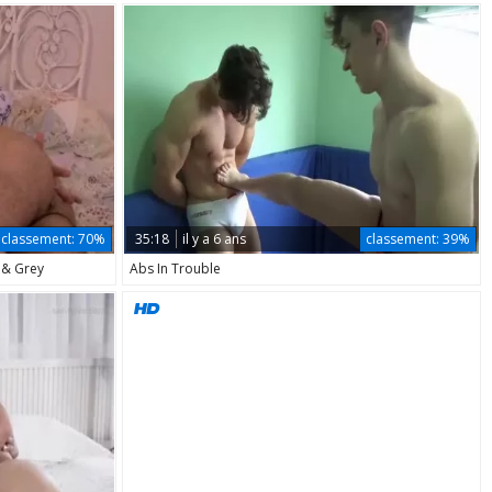
classement:
70%
35:18
il y a 6 ans
classement:
39%
 & Grey
Abs In Trouble