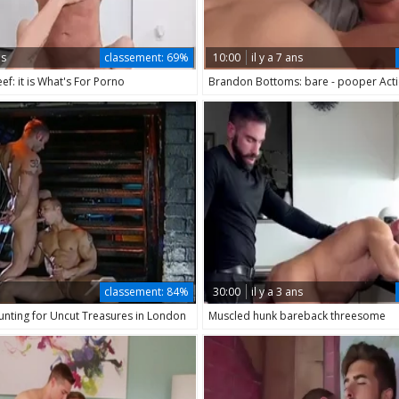
ns
classement:
69%
10:00
il y a 7 ans
ef: it is What's For Porno
Brandon Bottoms: bare - pooper Act
n
classement:
84%
30:00
il y a 3 ans
Hunting for Uncut Treasures in London
Muscled hunk bareback threesome