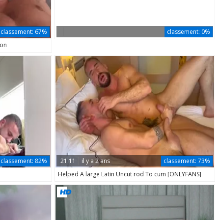
classement:
67%
classement:
0%
ion
classement:
82%
21:11
il y a 2 ans
classement:
73%
Helped A large Latin Uncut rod To cum [ONLYFANS]