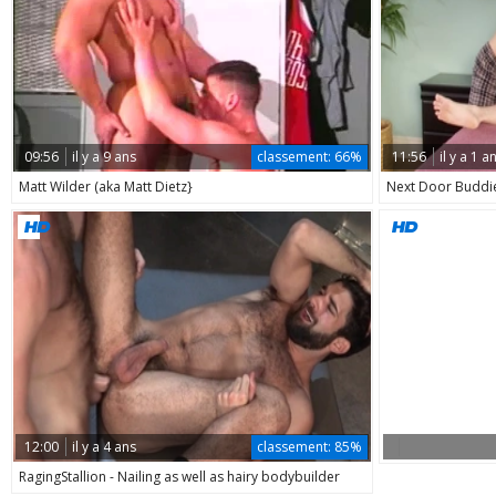
09:56
il y a 9 ans
classement:
66%
11:56
il y a 1 a
Matt Wilder (aka Matt Dietz}
Next Door Buddies
12:00
il y a 4 ans
classement:
85%
RagingStallion - Nailing as well as hairy bodybuilder