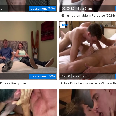
ns
classement:
74%
02:05:32
il y a 2 ans
NS - unfathomable In Paradise (2024)
n
classement:
74%
12:00
il y a 1 an
 Rides a Rainy River
Active Duty: Fellow Recruits Witness B