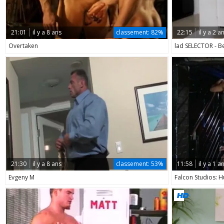
21:01
il y a 8 ans
classement:
82%
22:15
il y a 2 a
Overtaken
lad SELECTOR - Be
21:30
il y a 8 ans
classement:
53%
11:58
il y a 1 a
Evgeny M
Falcon Studios: 